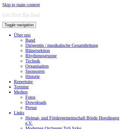
Skip to main content
East River Big Band
Toggle navigation
Über uns
Band
Dirigentin / musikalische Gesamtleitung
Bläsersektion
Rhythmusgruppe
Technik
Organisation
Sponsoren
Historie
Repertoire
Termine
Medien
Fotos
Downloads
Presse
Links
Heimat- und Fördergemeinschaft Börde Heeslingen
e.V.
Modernes Orchester TuS Syke