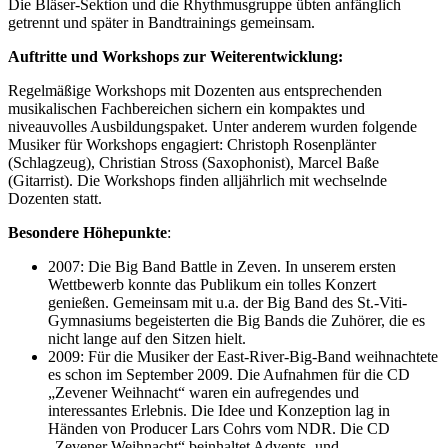
Die Bläser-Sektion und die Rhythmusgruppe übten anfänglich
getrennt und später in Bandtrainings gemeinsam.
Auftritte und Workshops zur Weiterentwicklung:
Regelmäßige Workshops mit Dozenten aus entsprechenden
musikalischen Fachbereichen sichern ein kompaktes und
niveauvolles Ausbildungspaket. Unter anderem wurden folgende
Musiker für Workshops engagiert: Christoph Rosenplänter
(Schlagzeug), Christian Stross (Saxophonist), Marcel Baße
(Gitarrist). Die Workshops finden alljährlich mit wechselnde
Dozenten statt.
Besondere Höhepunkte
:
2007: Die Big Band Battle in Zeven. In unserem ersten
Wettbewerb konnte das Publikum ein tolles Konzert
genießen. Gemeinsam mit u.a. der Big Band des St.-Viti-
Gymnasiums begeisterten die Big Bands die Zuhörer, die es
nicht lange auf den Sitzen hielt.
2009: Für die Musiker der East-River-Big-Band weihnachtete
es schon im September 2009. Die Aufnahmen für die CD
„Zevener Weihnacht“ waren ein aufregendes und
interessantes Erlebnis. Die Idee und Konzeption lag in
Händen von Producer Lars Cohrs vom NDR. Die CD
„Zevener Weihnacht“ beinhaltet Advents- und