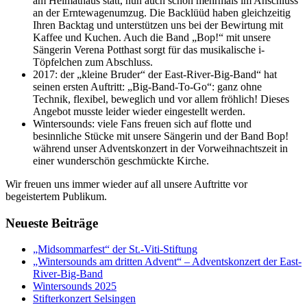
am Heimathaus statt, nun auch schon mehrmals im Anschluss
an der Erntewagenumzug. Die Backlüüd haben gleichzeitig
Ihren Backtag und unterstützen uns bei der Bewirtung mit
Kaffee und Kuchen. Auch die Band „Bop!“ mit unsere
Sängerin Verena Potthast sorgt für das musikalische i-
Töpfelchen zum Abschluss.
2017: der „kleine Bruder“ der East-River-Big-Band“ hat
seinen ersten Auftritt: „Big-Band-To-Go“: ganz ohne
Technik, flexibel, beweglich und vor allem fröhlich! Dieses
Angebot musste leider wieder eingestellt werden.
Wintersounds: viele Fans freuen sich auf flotte und
besinnliche Stücke mit unsere Sängerin und der Band Bop!
während unser Adventskonzert in der Vorweihnachtszeit in
einer wunderschön geschmückte Kirche.
Wir freuen uns immer wieder auf all unsere Auftritte vor
begeistertem Publikum.
Neueste Beiträge
„Midsommarfest“ der St.-Viti-Stiftung
„Wintersounds am dritten Advent“ – Adventskonzert der East-
River-Big-Band
Wintersounds 2025
Stifterkonzert Selsingen