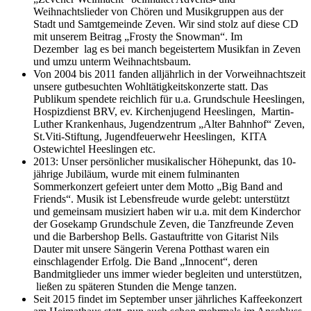
Weihnachtslieder von Chören und Musikgruppen aus der
Stadt und Samtgemeinde Zeven. Wir sind stolz auf diese CD
mit unserem Beitrag „Frosty the Snowman“. Im
Dezember lag es bei manch begeistertem Musikfan in Zeven
und umzu unterm Weihnachtsbaum.
Von 2004 bis 2011 fanden alljährlich in der Vorweihnachtszeit
unsere gutbesuchten Wohltätigkeitskonzerte statt. Das
Publikum spendete reichlich für u.a. Grundschule Heeslingen,
Hospizdienst BRV, ev. Kirchenjugend Heeslingen, Martin-
Luther Krankenhaus, Jugendzentrum „Alter Bahnhof“ Zeven,
St.Viti-Stiftung, Jugendfeuerwehr Heeslingen, KITA
Ostewichtel Heeslingen etc.
2013: Unser persönlicher musikalischer Höhepunkt, das 10-
jährige Jubiläum, wurde mit einem fulminanten
Sommerkonzert gefeiert unter dem Motto „Big Band and
Friends“. Musik ist Lebensfreude wurde gelebt: unterstützt
und gemeinsam musiziert haben wir u.a. mit dem Kinderchor
der Gosekamp Grundschule Zeven, die Tanzfreunde Zeven
und die Barbershop Bells. Gastauftritte von Gitarist Nils
Dauter mit unsere Sängerin Verena Potthast waren ein
einschlagender Erfolg. Die Band „Innocent“, deren
Bandmitglieder uns immer wieder begleiten und unterstützen,
ließen zu späteren Stunden die Menge tanzen.
Seit 2015 findet im September unser jährliches Kaffeekonzert