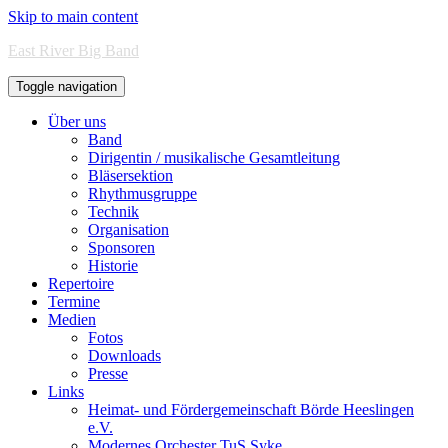
Skip to main content
East River Big Band
Toggle navigation
Über uns
Band
Dirigentin / musikalische Gesamtleitung
Bläsersektion
Rhythmusgruppe
Technik
Organisation
Sponsoren
Historie
Repertoire
Termine
Medien
Fotos
Downloads
Presse
Links
Heimat- und Fördergemeinschaft Börde Heeslingen
e.V.
Modernes Orchester TuS Syke