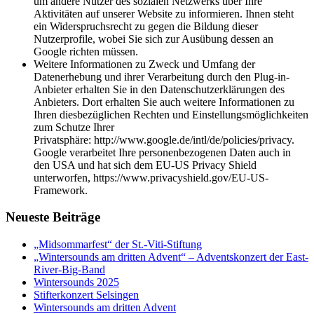
um andere Nutzer des sozialen Netzwerks über Ihre
Aktivitäten auf unserer Website zu informieren. Ihnen steht
ein Widerspruchsrecht zu gegen die Bildung dieser
Nutzerprofile, wobei Sie sich zur Ausübung dessen an
Google richten müssen.
Weitere Informationen zu Zweck und Umfang der
Datenerhebung und ihrer Verarbeitung durch den Plug-in-
Anbieter erhalten Sie in den Datenschutzerklärungen des
Anbieters. Dort erhalten Sie auch weitere Informationen zu
Ihren diesbezüglichen Rechten und Einstellungsmöglichkeiten
zum Schutze Ihrer
Privatsphäre: http://www.google.de/intl/de/policies/privacy.
Google verarbeitet Ihre personenbezogenen Daten auch in
den USA und hat sich dem EU-US Privacy Shield
unterworfen, https://www.privacyshield.gov/EU-US-
Framework.
Neueste Beiträge
„Midsommarfest“ der St.-Viti-Stiftung
„Wintersounds am dritten Advent“ – Adventskonzert der East-
River-Big-Band
Wintersounds 2025
Stifterkonzert Selsingen
Wintersounds am dritten Advent